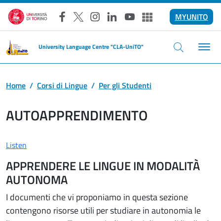
Skip to main content
MYUNITO
Facebook
X
Instagram
LinkedIn
YouTube
Altri social
University Language Centre "CLA-UniTO"
Home
Corsi di Lingue
Per gli Studenti
AUTOAPPRENDIMENTO
Listen
APPRENDERE LE LINGUE IN MODALITÀ
AUTONOMA
I documenti che vi proponiamo in questa sezione
contengono risorse utili per studiare in autonomia le