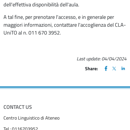
dell'effettiva disponibilità dell'aula.
A tal fine, per prenotare l'accesso, e in generale per
maggiori informazioni, contattare l'accoglienza del CLA-
UniTO al n. 011 670 3952.
Last update:
04/04/2024
FACEBOOK
(apre una nu
X
(apre un
LIN
(ap
Share:
CONTACT US
Centro Linguistico di Ateneo
Tel.:
0116703952