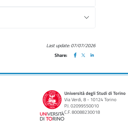
Last update:
07/07/2026
FACEBOOK
(apre una nuova finestra)
X
(apre una nuova finestr
LINKEDIN
(apre una nuova fi
Share:
Università degli Studi di Torino
Via Verdi, 8 - 10124 Torino
P.I. 02099550010
C.F. 80088230018