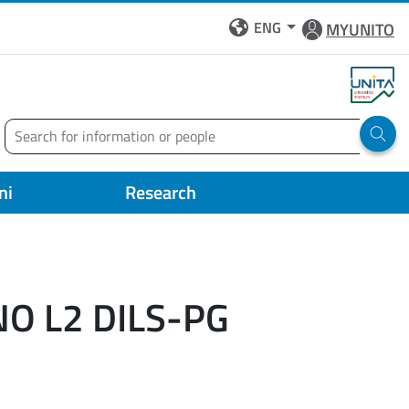
ENG
MYUNITO
Search
Run 
ni
Research
NO L2 DILS-PG