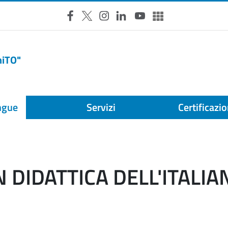
Facebook
X
Instagram
LinkedIn
YouTube
Altri social
niTO"
ingue
Servizi
Certificazio
N DIDATTICA DELL'ITALIA