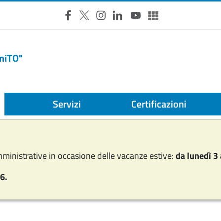
Facebook
X
Instagram
LinkedIn
YouTube
Altri social
UniTO"
Servizi
Certificazioni
mministrative in occasione delle vacanze estive:
da lunedì 3
6.