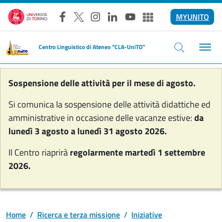
Salta al contenuto principale
MYUNITO
Facebook
X
Instagram
LinkedIn
YouTube
Altri social
Centro Linguistico di Ateneo "CLA-UniTO"
Sospensione delle attività per il mese di agosto.
Si comunica la sospensione delle attività didattiche ed
amministrative in occasione delle vacanze estive:
da
lunedì 3 agosto a lunedì 31 agosto 2026.
Il Centro riaprirà
regolarmente martedì 1 settembre
2026.
Home
Ricerca e terza missione
Iniziative