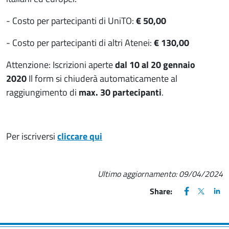
- Costo per partecipanti di UniTO:
€ 50,00
- Costo per partecipanti di altri Atenei:
€ 130,00
Attenzione: Iscrizioni aperte
dal 10 al
20 gennaio
2020
Il form si chiuderà automaticamente al
raggiungimento di
max. 30 partecipanti
.
Per iscriversi
cliccare qui
Ultimo aggiornamento:
09/04/2024
FACEBOOK
(apre una nu
X
(apre un
LIN
(ap
Share: