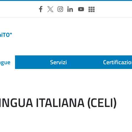
Facebook
X
Instagram
LinkedIn
YouTube
Altri social
niTO"
ingue
Servizi
Certificazio
INGUA ITALIANA (CELI)