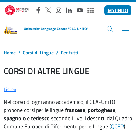
Skip to main content
MYUNITO
Facebook
X
Instagram
LinkedIn
YouTube
Altri social
University Language Centre "CLA-UniTO"
Home
Corsi di Lingue
Per tutti
CORSI DI ALTRE LINGUE
Listen
Nel corso di ogni anno accademico, il CLA-UniTO
propone corsi per le lingue
francese
,
portoghese
,
spagnolo
e
tedesco
secondo i livelli descritti dal Quadro
Comune Europeo di Riferimento per le LIngue (
QCER
).