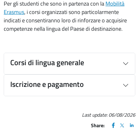
Per gli studenti che sono in partenza con la
Mobilità
Erasmus
, i corsi organizzati sono particolarmente
indicati e consentiranno loro di rinforzare o acquisire
competenze nella lingua del Paese di destinazione.
Corsi di lingua generale
Iscrizione e pagamento
Last update:
06/08/2026
FACEBOOK
(apre una nu
X
(apre un
LIN
(ap
Share: