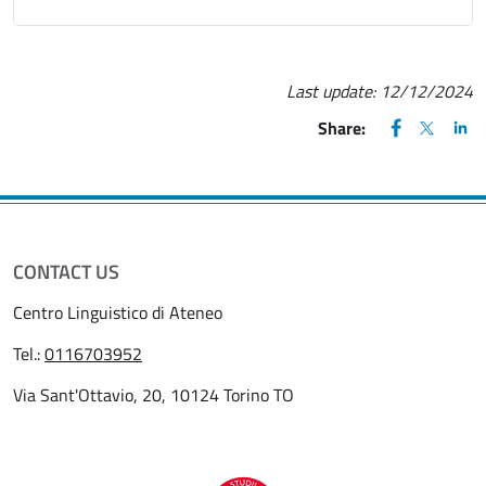
Last update:
12/12/2024
FACEBOOK
(apre una nu
X
(apre un
LIN
(ap
Share:
CONTACT US
Centro Linguistico di Ateneo
Tel.:
0116703952
Via Sant'Ottavio, 20, 10124 Torino TO