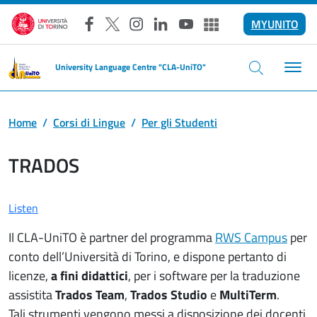
Skip to main content
MYUNITO
Facebook
X
Instagram
LinkedIn
YouTube
Altri social
University Language Centre "CLA-UniTO"
Home
Corsi di Lingue
Per gli Studenti
TRADOS
Listen
Il CLA-UniTO è partner del programma
RWS Campus
per
conto dell’Università di Torino, e dispone pertanto di
licenze,
a fini didattici
, per i software per la traduzione
assistita
Trados Team
,
Trados Studio
e
MultiTerm
.
Tali strumenti vengono messi a disposizione dei docenti